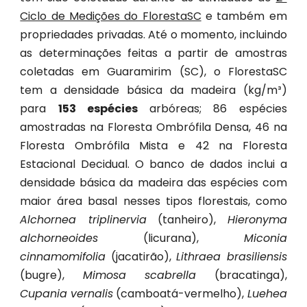
Ciclo de Medições do FlorestaSC
e também em
propriedades privadas. Até o momento, incluindo
as determinações feitas a partir de amostras
coletadas em Guaramirim (SC), o FlorestaSC
tem a densidade básica da madeira (kg/m³)
para
153 espécies
arbóreas; 86 espécies
amostradas na Floresta Ombrófila Densa, 46 na
Floresta Ombrófila Mista e 42 na Floresta
Estacional Decidual. O banco de dados inclui a
densidade básica da madeira das espécies com
maior área basal nesses tipos florestais, como
Alchornea triplinervia
(tanheiro),
Hieronyma
alchorneoides
(licurana),
Miconia
cinnamomifolia
(jacatirão),
Lithraea brasiliensis
(bugre),
Mimosa scabrella
(bracatinga),
Cupania
vernalis
(camboatá-vermelho),
Luehea